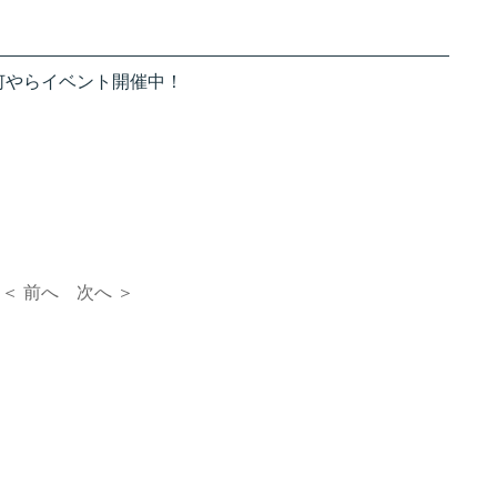
何やらイベント開催中！
。
＜ 前へ
次へ ＞