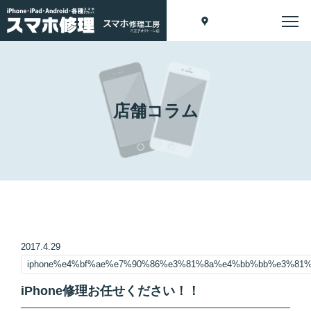
店舗コラム
2017.4.29
iphone%e4%bf%ae%e7%90%86%e3%81%8a%e4%bb%bb%e3%81
iPhone修理お任せください！！