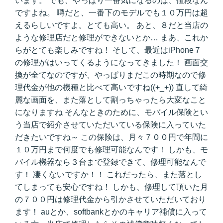
います。 でも、やっぱり一番気になるのは、値段なん
ですよね。 噂だと、一番下のモデルでも１０万円は超
えるらしいですよ。とても高い。 あと、８だと当店の
ような修理店だと修理ができないとか… まあ、これか
らがとても楽しみですね！ そして、最近はiPhone７
の修理がはいってくるようになってきました！ 画面交
換が全てなのですが、やっぱりまだこの時期なので修
理代金が他の機種と比べて高いですね((+_+)) 直して綺
麗な画面を、また落として割っちゃったら大変なこと
になりますね そんなときのために、モバイル保険とい
う当店で紹介させていただいている保険に入っていた
だきたいですね～ この保険は、月々７００円で年間に
１０万円まで何度でも修理可能なんです！ しかも、モ
バイル機器なら３台まで登録できて、修理可能なんで
す！ 凄くないですか！！ これだったら、また落とし
てしまっても安心ですね！ しかも、修理して頂いた月
の７００円は修理代金から引かさせていただいており
ます！ auとか、softbankとかのキャリア補償に入って