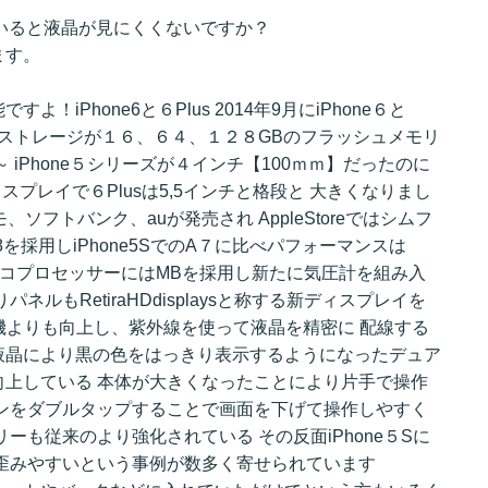
ていると液晶が見にくくないですか？
ます。
iPhone6と６Plus 2014年9月にiPhone６と
が８でストレージが１６、６４、１２８GBのフラッシュメモリ
iPhone５シリーズが４インチ【100ｍｍ】だったのに
ディスプレイで６Plusは5,5インチと格段と 大きくなりまし
、ソフトバンク、auが発売され AppleStoreではシムフ
A8を採用しiPhone5SでのA７に比べパフォーマンスは
ショコプロセッサーにはMBを採用し新たに気圧計を組み入
ルもRetiraHDdisplaysと称する新ディスプレイを
来機よりも向上し、紫外線を使って液晶を精密に 配線する
液晶により黒の色をはっきり表示するようになったデュア
上している 本体が大きくなったことにより片手で操作
ンをダブルタップすることで画面を下げて操作しやすく
ーも従来のより強化されている その反面iPhone５Sに
歪みやすいという事例が数多く寄せられています