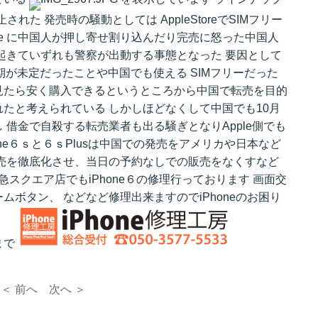
れた 発売時の騒動としては AppleStoreでSIMフリー
ore に中国人が押し寄せ割り込んだり完売に怒った中国人
起きていずれも警察が出動する事態となった 要因として
売時期が未定だったことや中国でも使える SIMフリーだった
見たら安く購入できるというところから中国で転売を目的
たと考えられている しかしほどなくして中国でも10月
 借金で自殺する転売業者も出る騒ぎとなりApple側でも
ne６ｓと６ｓPlusは中国での発売をアメリカや日本など
売を徹底化させ、当日の予約なしでの販売をなくすなど
急スクエア店でもiPhone６の修理行っております 画面交
ボタン、 などなど修理出来ますのでiPhoneのお困り
まで
＜ 前へ
次へ ＞