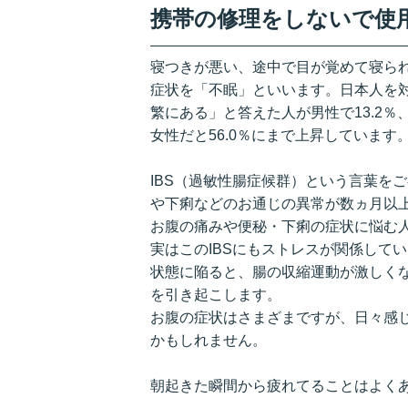
携帯の修理をしないで使
寝つきが悪い、途中で目が覚めて寝ら
症状を「不眠」といいます。日本人を
繁にある」と答えた人が男性で13.2％、
女性だと56.0％にまで上昇しています
IBS（過敏性腸症候群）という言葉を
や下痢などのお通じの異常が数ヵ月以
お腹の痛みや便秘・下痢の症状に悩む人
実はこのIBSにもストレスが関係して
状態に陥ると、腸の収縮運動が激しくな
を引き起こします。
お腹の症状はさまざまですが、日々感
かもしれません。
朝起きた瞬間から疲れてることはよく