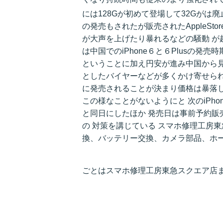
には128Gが初めて登場して32Gがは廃止さ
の発売もされたが販売されたAppleSt
が大声を上げたり暴れるなどの騒動 が
は中国でのiPhone６と６Plusの発
ということに加え円安が進み中国から
としたバイヤーなどが多くかけ寄せられ
に発売されることが決まり価格は暴落し
この様なことがないようにと 次のiPho
と同日にしたほか 発売日は事前予約販
の 対策を講じている スマホ修理工房東
換、バッテリー交換、カメラ部品、ホーム
ごとはスマホ修理工房東急スクエア店