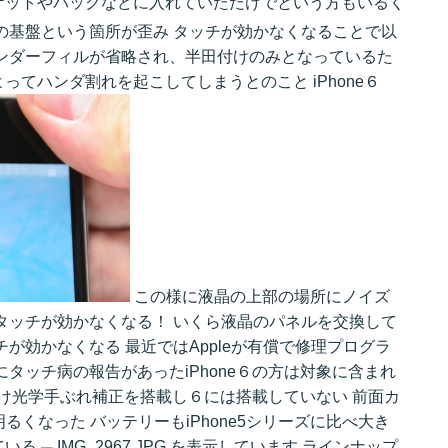
ケットやバックなどに入れていただけでという方もいるく
の基盤という箇所が歪み タッチが効かなくなることで以
アンダーフィルが省略され、半田付けのみとなっているた
てハンダ割れを起こしてしまうとのこと iPhone６
この様に液晶の上部の場所にノイズ
タッチが効かなくなる！ いくら液晶のパネルを交換して
が効かなくなる 最近ではAppleが有償で修理プログラ
タッチ病の報告があったiPhone６の方は対象に含まれ
sにだけ光学手ぶれ補正を搭載し６には搭載していない 前面カ
明るくなった バッテリーもiPhone5シリーズに比べ大き
ている
ラインナップ