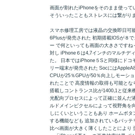
画面が割れたiPhoneをそのまま使っ
そういったこともストレスには繋がり
スマホ修理工房では液晶の交換即日可能ですよ！
6Plusが発売された 初期搭載IOS
ー で何といっても画面の大きさですね～ 
対し iPhone６は4,7インチのマルチ
た。 日本ではiPhone５Sと同様にドコモ
リー端末が発売された SocにはApple
CPUが25％GPUが50％向上しモー
れたことで 高度情報の取得も可能となりパネ
搭載しコントランス比が1400,1と従
光配向プロセスによって正確に並んだ
ルドメインピクセルによって視野角を向
しにくいということもあり ホームボタ
する機能なども 追加されているバッテリ
比べ画面が大きく薄くしたことにより 