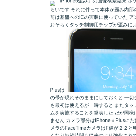
ポ
らいです それに伴って本体が歪み内部
前は基盤へのICの実装に使っていた 
おそらくタッチ制御用チップが歪みによっ
Plusは
の帯が現れそのままにしておくと 一切
も最初は使えるが一時すると またタッチ
ムを実施することを発表した だが同様に
ません カメラ部分はiPhone６Plu
メラのFaceTimeカメラはF値が２２と
くなり持続時間も従来のより強化され