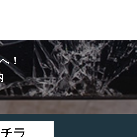
へ！
内
）