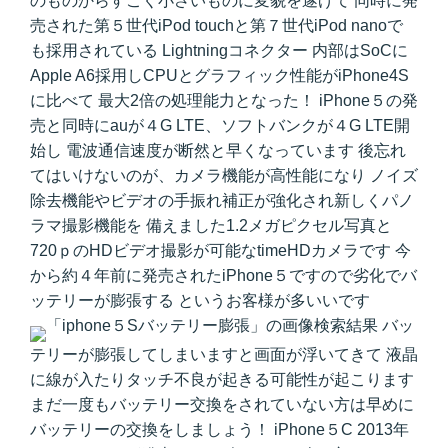
のものからすごく小さいものに変貌を遂げて 同時に発
売された第５世代iPod touchと第７世代iPod nanoで
も採用されている Lightningコネクター 内部はSoCに
Apple A6採用しCPUとグラフィック性能がiPhone4S
に比べて 最大2倍の処理能力となった！ iPhone５の発
売と同時にauが４G LTE、ソフトバンクが４G LTE開
始し 電波通信速度が断然と早くなっています 後忘れ
てはいけないのが、カメラ機能が高性能になり ノイズ
除去機能やビデオの手振れ補正が強化され新しくパノ
ラマ撮影機能を 備えました1.2メガピクセル写真と
720ｐのHDビデオ撮影が可能なtimeHDカメラです 今
から約４年前に発売されたiPhone５ですので劣化でバ
ッテリーが膨張する というお客様が多いいです
バッ
テリーが膨張してしまいますと画面が浮いてきて 液晶
に線が入たりタッチ不良が起きる可能性が起こります
まだ一度もバッテリー交換をされていない方は早めに
バッテリーの交換をしましょう！ iPhone５C 2013年