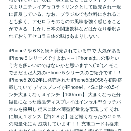
ズよりニチレイアセロラドリンクとして販売され一般
に普及している。なお、ブラジルでも飲料にされるこ
とも多く、アセロラそのものの風味を強く感じること
ができる。しかし日本の関連飲料などはかなり希釈さ
れておりアセロラ自体の味はあまりしない。
iPhone7 や６Sと続々発売されている中で 人気がある
iPhone５シリーズですよね～～ iPhoneはこの形とい
う方も多いいのではないかと思います＼(^o^)／ そこ
でまだまだ人気のiPhone５シリーズのご紹介です！！
iPhone5 2012年に発売されたiPhone5はiOS6を初期搭
載していて ディスプレイがiPhone4、4Sに比べ0.5イ
ンチ大きくなり４インチ【100ｍｍ】 大きくなった分
縦長になった液晶ディスプレイはインセル型タッチパ
ネルを採用し 従来に比べ薄型軽量化を実現して それ
に加え１オンス【約２８ｇ】ほど軽くなったの２０％
の減量化にも 成功しています！！ 充電コードも従来