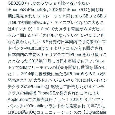
GB32GBとほかの５や５ｓと比べると少ない
iPhone5S iPhone5Sは2013年にiPhone５Cと同じ時
期に発売された ストレージ５と同じ１６GB３２GB６
４GBで初期搭載iOSは７ ディスプレイなどの大きさ
は4インチで(１００ｍ) でカメラも背面が８メガピク
セル全面1.2メガピクセルとなっていて ５や５ｃと何
なら変わりはない ５S発売時日本国内では従来のソフ
トバンクやauに加え５ｓよりドコモからも販売され
日本国内の主要３キャリア全てでiPhoneを取り扱うこ
ととなった 2013年11月には日本市場でもアップルス
トアでSIMフリーモデルの販売を開始し世間を 騒がせ
た！！ 2014年に後続機に当たるiPhone６や６Plusが
発売されたが 大型化している６や６Plusに伴い４イン
チクラスのiPhone5sは 継続して販売したが４インチ
クラスの継続機iPhoneSEが発売されたことにより
AppleStoreでの販売は終了した！ 2016年３月ソフト
バンク系のY!mobileブランドから発売され 同年7月に
はKDDI系のUQコミュニケーションズの【UQmobaile