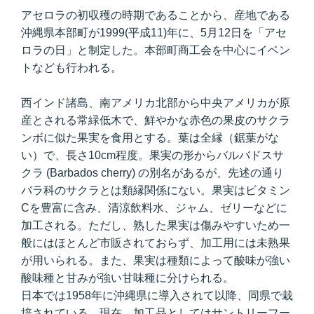
アセロラの初収穫の時期であることから、産地である
沖縄県本部町が1999(平成11)年に、5月12日を「アセ
ロラの日」と制定した。本部町商工会を中心にイベン
トなども行われる。
西インド諸島、南アメリカ北部から中央アメリカが原
産とされる常緑低木で、鮮やかな赤色の果皮のサクラ
ンボに似た果実を食用とする。葉は全縁（鋸葉がな
い）で、長さ10cm程度。果実の形からバルバドスサ
クラ (Barbados cherry) の別名があるが、先述の通り
バラ科のサクラとは類縁関係にない。果実はビタミン
Cを豊富に含み、清涼飲料水、ジャム、ゼリーなどに
加工される。ただし、熟した果実は傷みやすいため一
般にはほとんど市販されておらず、加工用には未熟果
が用いられる。また、果実は種類によって酸味が強い
酸味種と甘みが強い甘味種に分けられる。
日本では1958年に沖縄県に導入されて以降、同県で栽
培されている。現在、加工品としてはサントリーフー