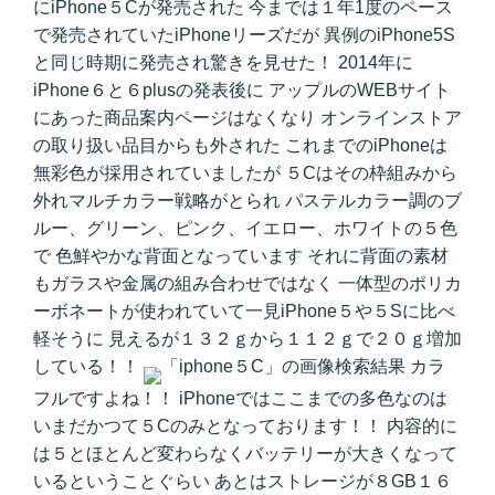
にiPhone５Cが発売された 今までは１年1度のペース
で発売されていたiPhoneリーズだが 異例のiPhone5S
と同じ時期に発売され驚きを見せた！ 2014年に
iPhone６と６plusの発表後に アップルのWEBサイト
にあった商品案内ページはなくなり オンラインストア
の取り扱い品目からも外された これまでのiPhoneは
無彩色が採用されていましたが ５Cはその枠組みから
外れマルチカラー戦略がとられ パステルカラー調のブ
ルー、グリーン、ピンク、イエロー、ホワイトの５色
で 色鮮やかな背面となっています それに背面の素材
もガラスや金属の組み合わせではなく 一体型のポリカ
ーボネートが使われていて一見iPhone５や５Sに比べ
軽そうに 見えるが１３２ｇから１１２ｇで２０ｇ増加
している！！
カラ
フルですよね！！ iPhoneではここまでの多色なのは
いまだかつて５Cのみとなっております！！ 内容的に
は５とほとんど変わらなくバッテリーが大きくなって
いるということぐらい あとはストレージが８GB１６