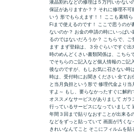
液晶割れなどの修理は５万円いかないの
保証がありますか？？ それに修理不可
いう 形でもらえます！！ ここも素晴らしい
Fiまで使えるのです！ ここで思うの
ないのか？ お金の申請の時にいっぱい
るのではないだろうか？ こちらで、ご
ます まず登録は、３分ぐらいですぐ出
時のめんどくさい書類関係は、こちらで
でそちらのご記入など個人情報のご記入
後なのですが、もしお気に召さない時は
時は、受付時にお聞きください 全てお伝
と当月負担という形で 修理代金より当
すよ～ もし、要らなかったすぐに解約で
オススメなサービスがありまして ガラ
行っているサービスになっていまして 通
年間３回まで貼りなおすことが出来るの
などをずっと貼っていて 画面が汚くな
きれいなんてこと そこにフィルムを貼