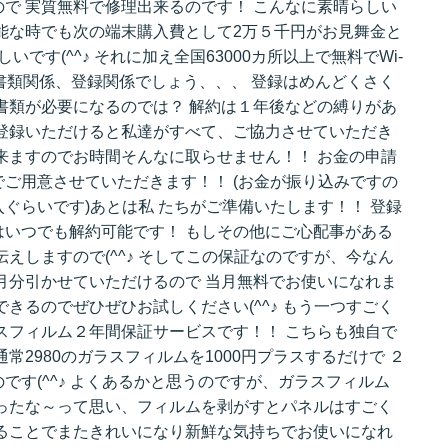
で 実質無料で修理出来るのです！ こんなに素晴らしい
能な時でも次の端末購入費として2万５千円がお見舞金と
です(^^♪ それに加え全国63000カ所以上で無料でWi-
が書類関係、登録関係でしょう、、、 登録はめんどくさく
書類が必要になるのでは？ 解約は１年後などの縛りがあ
登録いただけると私達がすべて、ご協力させていただき
来ますのでお時間そんなに取らせません！！ お金の申請
ご用意させていただきます！！ (お金が振り込みですの
ぐらいです)あとは私 たちがご準備いたします！！ 登録
いつでも解約可能です！ もしその他にご心配事がある
えしますので(^^♪ そしてこの保証なのですが、今なん
月分引かせていただけるので 当月無料でお使いになれま
きるのでぜひぜひお試しください(^^♪ もう一つすごく
スフィルム２年間保証サービスです！！ こちらも独自で
常2980のガラスフィルムを1000円プラスするだけで ２
です(^^♪ よくあるかと思うのですが、ガラスフィルム
ったな～って思い、フィルムを剥がすとパネルはすごく
ることでまたきれいになり新鮮な気持ちでお使いになれ