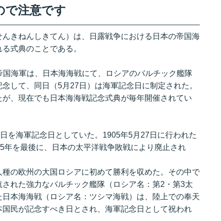
ので注意です
せんきねんしきてん）は、日露戦争における日本の帝国海
れる式典のことである。
本の帝国海軍は、日本海海戦にて、ロシアのバルチック艦隊
念して、同日（5月27日）は海軍記念日に制定された。
たが、現在でも日本海海戦記念式典が毎年開催されてい
日を海軍記念日としていた。1905年5月27日に行われた
45年を最後に、日本の太平洋戦争敗戦により廃止され
人種の欧州の大国ロシアに初めて勝利を収めた。その中で
された強力なバルチック艦隊（ロシア名：第2・第3太
た日本海海戦（ロシア名：ツシマ海戦）は、陸上での奉天
本国民が記念すべき日とされ、海軍記念日として祝われ