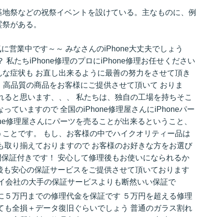
基地祭などの祝祭イベントを設けている。主なものに、例
霊祭がある。
に営業中です～～ みなさんのiPhone大丈夫でしょう
私たちiPhone修理のプロにiPhone修理お任せください
な症状も お直し出来るように最善の努力をさせて頂き
値、高品質の商品をお客様にご提供させて頂いて おりま
れると思います、、、 私たちは、独自の工場を持ちそこ
っていますので 全国のiPhone修理屋さんにiPhoneパー
one修理屋さんにパーツを売ることが出来るということ、
ことです。 もし、お客様の中でハイクオリティー品は
も取り揃えておりますので お客様のお好きな方をお選び
月間保証付きです！ 安心して修理後もお使いになられるか
修理後も安心の保証サービスをご提供させて頂いております
イ会社の大手の保証サービスよりも断然いい保証で
に５万円までの修理代金を保証です ５万円を超える修理
ても全損＋データ復旧ぐらいでしょう 普通のガラス割れ