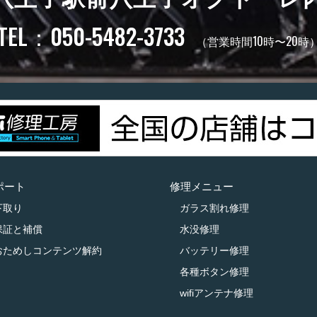
TEL：050-5482-3733
（営業時間10時〜20時
ポート
修理メニュー
下取り
ガラス割れ修理
保証と補償
水没修理
おためしコンテンツ解約
バッテリー修理
各種ボタン修理
wifiアンテナ修理