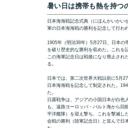
暑い日は携帯も熱を持つ
日本海海戦記念式典（にほんかいかい
軍の日本海海戦の勝利を記念して行わ
1905年（明治38年）5月27日、日
を破り歴史的な勝利を収めた。これを記
この海軍記念日は戦後になり廃止され
る。
日本では、第二次世界大戦以前に5月27
日本海海戦を記念して制定された。19
た。
日露戦争は、アジアの小国日本が白色
も、遠路ヨーロッパ・バルト海から回航
平洋艦隊）を迎え撃ち、これを撃滅し
会戦の勝利（陸軍記念日）と並んで日