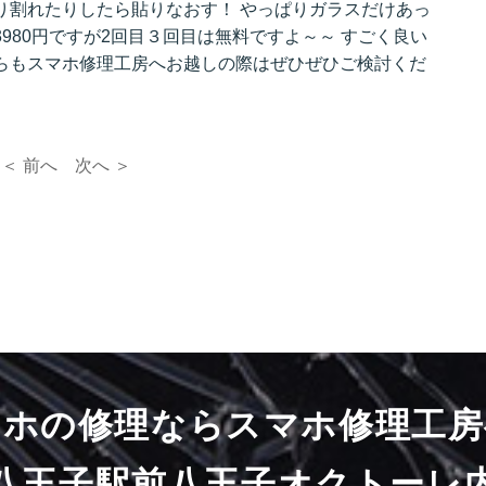
り割れたりしたら貼りなおす！ やっぱりガラスだけあっ
980円ですが2回目３回目は無料ですよ～～ すごく良い
らもスマホ修理工房へお越しの際はぜひぜひご検討くだ
＜ 前へ
次へ ＞
マホの修理ならスマホ修理工房
八王子駅前八王子オクトーレ