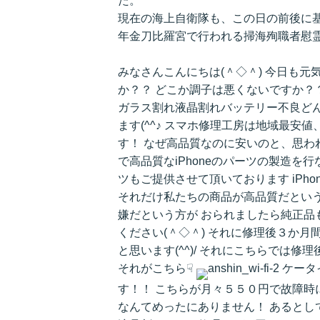
た。
現在の海上自衛隊も、この日の前後に
年金刀比羅宮で行われる掃海殉職者慰
みなさんこんにちは(＾◇＾) 今日も元気
か？？ どこか調子は悪くないですか？？ 
ガラス割れ液晶割れバッテリー不良どん
ます(^^♪ スマホ修理工房は地域最安
す！ なぜ高品質なのに安いのと、思わ
で高品質なiPhoneのパーツの製造を行な
ツもご提供させて頂いております iPh
それだけ私たちの商品が高品質だという
嫌だという方が おられましたら純正品
ください(＾◇＾) それに修理後３か
と思います(^^)/ それにこちらでは
それがこちら☟
ケータ
す！！ こちらが月々５５０円で故障時
なんてめったにありません！ あるとし