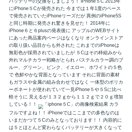
バッテリーの交換をしましょう！ iPhone５C 2013年
にiPhone５Cが発売された 今までは１年1度のペース
で発売されていたiPhoneリーズだが 異例のiPhone5S
と同じ時期に発売され驚きを見せた！ 2014年に
iPhone６と６plusの発表後に アップルのWEBサイト
にあった商品案内ページはなくなり オンラインストア
の取り扱い品目からも外された これまでのiPhoneは
無彩色が採用されていましたが ５Cはその枠組みから
外れマルチカラー戦略がとられ パステルカラー調のブ
ルー、グリーン、ピンク、イエロー、ホワイトの５色
で 色鮮やかな背面となっています それに背面の素材
もガラスや金属の組み合わせではなく 一体型のポリカ
ーボネートが使われていて一見iPhone５や５Sに比べ
軽そうに 見えるが１３２ｇから１１２ｇで２０ｇ増加
している！！
カラ
フルですよね！！ iPhoneではここまでの多色なのは
いまだかつて５Cのみとなっております！！ 内容的に
は５とほとんど変わらなくバッテリーが大きくなって