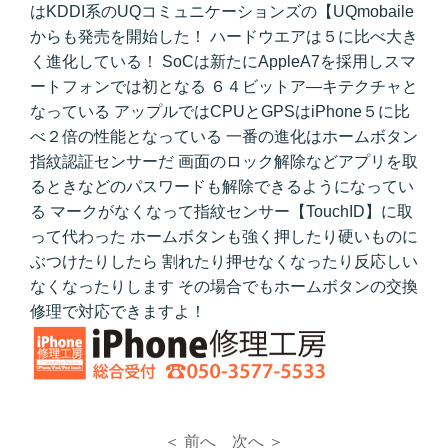
はKDDI系のUQコミュニケーションズの【UQmobaile
からも発売を開始した！ ハードウエアは５に比べ大き
く進化している！ SoCは新たにAppleA7を採用しスマ
ートフォンでは初となる ６４ビットア―キテクチャと
なっている アップルではCPUとGPSはiPhone５に比
べ２倍の性能となっている 一番の進化はホームボタン
指紋認証センサーだ 画面のロック解除などアプリを取
るときなどのパスワードも解除できるようになってい
る マークがなくなって指紋センサー【TouchID】に取
って代わった ホームボタンも強く押したり硬いものに
ぶつけたりしたら 割れたり押せなくなったり反応しい
なくなったりします その場合でもホームボタンの交換
修理で対応できますよ！
＜ 前へ
次へ ＞