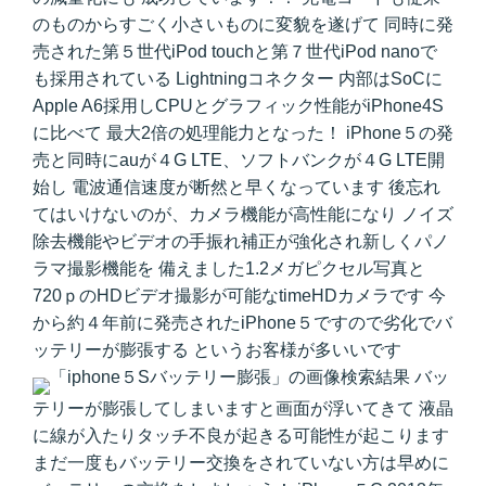
のものからすごく小さいものに変貌を遂げて 同時に発
売された第５世代iPod touchと第７世代iPod nanoで
も採用されている Lightningコネクター 内部はSoCに
Apple A6採用しCPUとグラフィック性能がiPhone4S
に比べて 最大2倍の処理能力となった！ iPhone５の発
売と同時にauが４G LTE、ソフトバンクが４G LTE開
始し 電波通信速度が断然と早くなっています 後忘れ
てはいけないのが、カメラ機能が高性能になり ノイズ
除去機能やビデオの手振れ補正が強化され新しくパノ
ラマ撮影機能を 備えました1.2メガピクセル写真と
720ｐのHDビデオ撮影が可能なtimeHDカメラです 今
から約４年前に発売されたiPhone５ですので劣化でバ
ッテリーが膨張する というお客様が多いいです
バッ
テリーが膨張してしまいますと画面が浮いてきて 液晶
に線が入たりタッチ不良が起きる可能性が起こります
まだ一度もバッテリー交換をされていない方は早めに