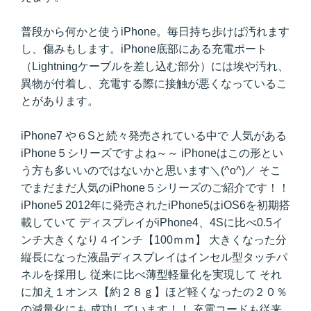
普段から何かと使うiPhone。毎日持ち歩けば汚れます
し、傷みもします。iPhone底部にある充電ポート
（Lightningケーブルを差し込む部分）には埃や汚れ、
異物が付着し、充電する際に接触が悪くなっているこ
とがあります。
iPhone7 や６Sと続々発売されている中で 人気がある
iPhone５シリーズですよね～～ iPhoneはこの形とい
う方も多いいのではないかと思います＼(^o^)／ そこ
でまだまだ人気のiPhone５シリーズのご紹介です！！
iPhone5 2012年に発売されたiPhone5はiOS6を初期搭
載していて ディスプレイがiPhone4、4Sに比べ0.5イ
ンチ大きくなり４インチ【100ｍｍ】 大きくなった分
縦長になった液晶ディスプレイはインセル型タッチパ
ネルを採用し 従来に比べ薄型軽量化を実現して それ
に加え１オンス【約２８ｇ】ほど軽くなったの２０％
の減量化にも 成功しています！！ 充電コードも従来