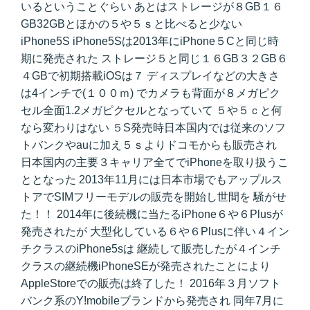
いるということぐらい あとはストレージが８GB１６
GB32GBとほかの５や５ｓと比べると少ない
iPhone5S iPhone5Sは2013年にiPhone５Cと同じ時
期に発売された ストレージ５と同じ１６GB３２GB６
４GBで初期搭載iOSは７ ディスプレイなどの大きさ
は4インチで(１００ｍ) でカメラも背面が８メガピク
セル全面1.2メガピクセルとなっていて ５や５ｃと何
なら変わりはない ５S発売時日本国内では従来のソフ
トバンクやauに加え５ｓよりドコモからも販売され
日本国内の主要３キャリア全てでiPhoneを取り扱うこ
ととなった 2013年11月には日本市場でもアップルス
トアでSIMフリーモデルの販売を開始し世間を 騒がせ
た！！ 2014年に後続機に当たるiPhone６や６Plusが
発売されたが 大型化している６や６Plusに伴い４イン
チクラスのiPhone5sは 継続して販売したが４インチ
クラスの継続機iPhoneSEが発売されたことにより
AppleStoreでの販売は終了した！ 2016年３月ソフト
バンク系のY!mobileブランドから発売され 同年7月に